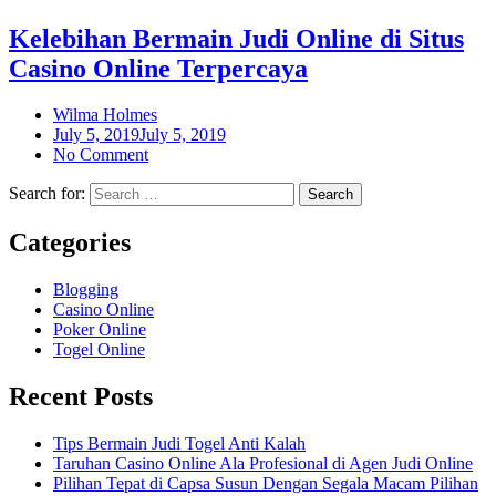
Kelebihan Bermain Judi Online di Situs
Casino Online Terpercaya
Wilma Holmes
July 5, 2019
July 5, 2019
No Comment
Search for:
Categories
Blogging
Casino Online
Poker Online
Togel Online
Recent Posts
Tips Bermain Judi Togel Anti Kalah
Taruhan Casino Online Ala Profesional di Agen Judi Online
Pilihan Tepat di Capsa Susun Dengan Segala Macam Pilihan