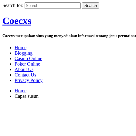
Search for:
Coecxs
Coecxs merupakan situs yang menyediakan informasi tentang jenis permainan 
Home
Blogging
Casino Online
Poker Online
About Us
Contact Us
Privacy Policy
Home
Capsa susun