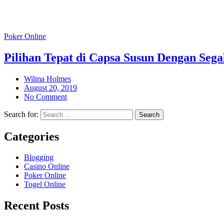
Poker Online
Pilihan Tepat di Capsa Susun Dengan Seg
Wilma Holmes
August 20, 2019
No Comment
Search for:
Categories
Blogging
Casino Online
Poker Online
Togel Online
Recent Posts