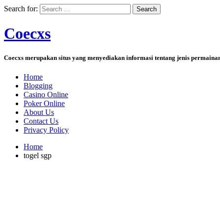
Search for:
Coecxs
Coecxs merupakan situs yang menyediakan informasi tentang jenis permainan 
Home
Blogging
Casino Online
Poker Online
About Us
Contact Us
Privacy Policy
Home
togel sgp